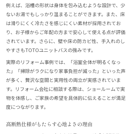
省エネと温もりを両立する浴室リフォーム
例えば、浴槽の形状は身体を包み込むような設計で、少
暮らしを変える最新浴室リフォーム指南
ないお湯でもしっかり温まることができます。また、床
リフォームで叶う理想の浴室ライフ
は滑りにくく冷たさを感じにくい素材が採用されてお
TOTOユニットバスの最新技術を徹底解説
り、お子様からご年配の方まで安心して使える点が評価
されています。さらに、壁や床の防カビ性、手入れのし
快適・省エネを両立するリフォーム事例
やすさもTOTOユニットバスの強みです。
暮らしを豊かにする浴室リフォームの極意
リフォーム後に実感する生活の変化とは
実際のリフォーム事例では、「浴室全体が明るくなっ
た」「掃除がラクになり家事負担が減った」といった声
が多く、贅沢な空間と実用性の両立が実感されていま
す。リフォーム会社に相談する際は、ショールームで実
物を体感し、ご家族の希望を具体的に伝えることが満足
度につながります。
高断熱仕様がもたらす心地よさの理由