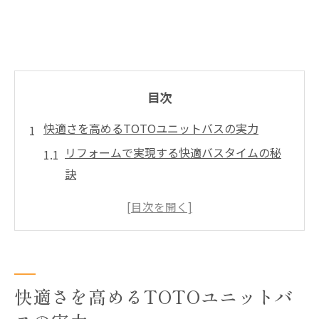
目次
快適さを高めるTOTOユニットバスの実力
リフォームで実現する快適バスタイムの秘
訣
TOTOユニットバスが叶える贅沢な浴室空
間
高断熱仕様がもたらす心地よさの理由
毎日の疲れを癒すリフォームの効果とは
快適さを高めるTOTOユニットバ
省エネ性能で快適さと光熱費を両立
リフォームで叶える浴室空間の進化