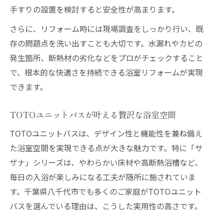
現
手すりの設置を検討すると安全性が高まります。
浴室リフォームで叶う快適なエコライフ
さらに、リフォーム時には現場調査をしっかり行い、既
TOTOユニットバス選びで失敗しないコツ
存の問題点を洗い出すことも大切です。水漏れやカビの
リフォーム成功のための製品比較ポイント
発生箇所、断熱材の劣化などをプロがチェックすること
TOTOユニットバス選びで注目すべき機能
で、根本的な快適さを持続できる浴室リフォームが実現
リフォームのプロが教える判断基準とは
できます。
使い勝手と省エネ性を両立した選び方
TOTOユニットバスが叶える贅沢な浴室空間
後悔しないリフォームのポイントまとめ
TOTOユニットバスは、デザイン性と機能性を兼ね備え
高断熱仕様で家族全員が温まる理由
た浴室空間を実現できる点が大きな魅力です。特に「サ
リフォームで叶う高断熱浴槽の温かさ
ザナ」シリーズは、やわらかい床材や高断熱浴槽など、
TOTOユニットバスが守る家族の健康
毎日の入浴が楽しみになる工夫が随所に施されていま
寒い季節も快適な浴室空間の秘訣
す。千葉県八千代市でも多くのご家庭がTOTOユニット
高断熱仕様のリフォームが選ばれる理由
バスを選んでいる理由は、こうした実用性の高さです。