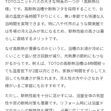
TOTOユニットバスの大きな特長の一つが「高断熱仕
様」です。高断熱浴槽や断熱フタを採用することで、お
湯の温度が長時間下がりにくく、寒い季節でも快適な入
浴時間を実現できます。特に八千代市のような関東圏で
は冬場の冷え込みが気になるため、断熱性能の高さは暮
らしに直結するメリットです。
なぜ高断熱が重要なのかというと、浴槽のお湯が冷めに
くいことで追い焚き回数が減り、光熱費の節約にもつな
がるからです。例えば、TOTOの高断熱浴槽は4時間経っ
ても温度低下が2度以内とされ、家族が時間をずらして入
浴しても快適さが保たれます。冷え性の方や小さなお子
様がいるご家庭にもおすすめです。
ただし、断熱性能を十分に活かすには、浴室全体の気密
性や窓の断熱対策も重要です。リフォーム時には浴室ド
アやサッシの断熱性も確認し、必要に応じてグレードア