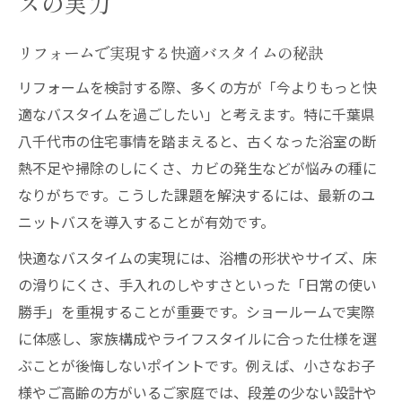
スの実力
リフォームで浴室の使いやすさが劇的に向
リフォームで実現する快適バスタイムの秘訣
上
TOTOユニットバスで叶える最新機能の体
リフォームを検討する際、多くの方が「今よりもっと快
感
適なバスタイムを過ごしたい」と考えます。特に千葉県
八千代市の住宅事情を踏まえると、古くなった浴室の断
省エネと快適性を兼ね備えた浴室づくり
熱不足や掃除のしにくさ、カビの発生などが悩みの種に
リフォームの新常識！高断熱浴槽の実力
なりがちです。こうした課題を解決するには、最新のユ
家族が喜ぶ浴室リフォームの具体的な提案
ニットバスを導入することが有効です。
八千代市で注目の省エネ浴室リフォーム術
快適なバスタイムの実現には、浴槽の形状やサイズ、床
リフォームで実現する光熱費削減の工夫
の滑りにくさ、手入れのしやすさといった「日常の使い
TOTOユニットバスの省エネ機能を徹底解
勝手」を重視することが重要です。ショールームで実際
説
に体感し、家族構成やライフスタイルに合った仕様を選
高断熱浴槽で家計と健康を守るリフォーム
ぶことが後悔しないポイントです。例えば、小さなお子
省エネリフォームで持続可能な住環境を実
様やご高齢の方がいるご家庭では、段差の少ない設計や