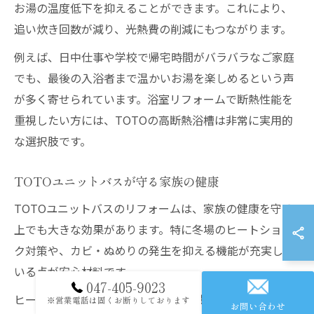
お湯の温度低下を抑えることができます。これにより、
追い炊き回数が減り、光熱費の削減にもつながります。
例えば、日中仕事や学校で帰宅時間がバラバラなご家庭
でも、最後の入浴者まで温かいお湯を楽しめるという声
が多く寄せられています。浴室リフォームで断熱性能を
重視したい方には、TOTOの高断熱浴槽は非常に実用的
な選択肢です。
TOTOユニットバスが守る家族の健康
TOTOユニットバスのリフォームは、家族の健康を守る
上でも大きな効果があります。特に冬場のヒートショッ
ク対策や、カビ・ぬめりの発生を抑える機能が充実して
いる点が安心材料です。
047-405-9023
ヒートショックとは、寒い浴室で急激に体温が下がるこ
※営業電話は固くお断りしております
お問い合わせ