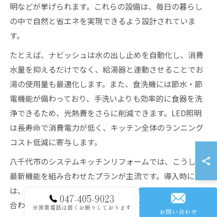
明などが挙げられます。これらの設備は、毎日の暮らし
の中で自然と省エネを実現できるよう設計されていま
す。
たとえば、ナビッシュは水の出し止めを自動化し、消費
水量を抑えるだけでなく、給湯器と連動させることでお
湯の使用量も最適化します。また、食洗機には節水・節
電機能が備わっており、手洗いよりも効率的に食器を洗
浄できるため、光熱費をさらに削減できます。LED照明
は長寿命で消費電力が低く、キッチン全体のランニング
コスト低減に寄与します。
八千代市のシステムキッチンリフォームでは、こうした
最新機能を組み合わせたプランが主流です。導入時に
は、家族の調理スタイルや予算、将来のライフプランに
047-405-9023
合わせて最適な設備選びを心がけることが重要です。
※営業電話は固くお断りしております
お問い合わせ