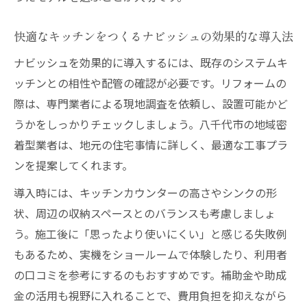
リフォーム補助金を活用したコストダウン
快適なキッチンをつくるナビッシュの効果的な導入法
術
ナビッシュを効果的に導入するには、既存のシステムキ
省エネ設備導入で実感する生活の質向上
ッチンとの相性や配管の確認が必要です。リフォームの
リフォームで実感できるタッチレス水栓の魅力
際は、専門業者による現地調査を依頼し、設置可能かど
リフォームで体験するナビッシュの快適操
うかをしっかりチェックしましょう。八千代市の地域密
作性
着型業者は、地元の住宅事情に詳しく、最適な工事プラ
タッチレス水栓がもたらす衛生的なキッチ
ンを提案してくれます。
ン生活
導入時には、キッチンカウンターの高さやシンクの形
リフォーム後のキッチン掃除がラクになる
状、周辺の収納スペースとのバランスも考慮しましょ
理由
う。施工後に「思ったより使いにくい」と感じる失敗例
ナビッシュで実現する節水と手間いらずの
もあるため、実機をショールームで体験したり、利用者
暮らし
の口コミを参考にするのもおすすめです。補助金や助成
リフォームの新常識タッチレス水栓の選び
金の活用も視野に入れることで、費用負担を抑えながら