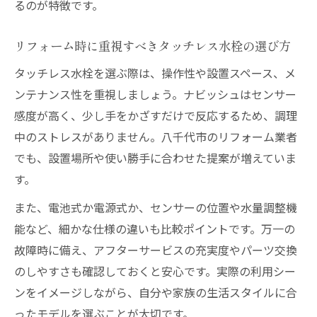
るのが特徴です。
ラブル
ナビッシュ導入がもたらす衛生面の改善ポ
リフォーム時に重視すべきタッチレス水栓の選び方
イント
タッチレス水栓を選ぶ際は、操作性や設置スペース、メ
タッチレス水栓で清潔なキッチンを保つコ
ンテナンス性を重視しましょう。ナビッシュはセンサー
ツ
感度が高く、少し手をかざすだけで反応するため、調理
リフォームで水道代節約を実現する活用術
中のストレスがありません。八千代市のリフォーム業者
ナビッシュ導入で叶う簡単お手入れの秘訣
でも、設置場所や使い勝手に合わせた提案が増えていま
最新の省エネ設備で家計も助かる暮らし改革
す。
リフォームの省エネ設備で家計負担を軽減
また、電池式か電源式か、センサーの位置や水量調整機
する方法
能など、細かな仕様の違いも比較ポイントです。万一の
ナビッシュで始める光熱費削減リフォーム
故障時に備え、アフターサービスの充実度やパーツ交換
のすすめ
のしやすさも確認しておくと安心です。実際の利用シー
ンをイメージしながら、自分や家族の生活スタイルに合
最新システムキッチンの省エネ機能を徹底
ったモデルを選ぶことが大切です。
解説