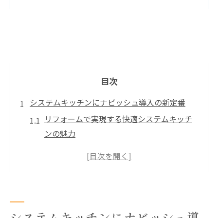
目次
システムキッチンにナビッシュ導入の新定番
リフォームで実現する快適システムキッチ
ンの魅力
ナビッシュが叶える衛生的なキッチン空間
とは
リフォーム時に重視すべきタッチレス水栓
の選び方
快適なキッチンをつくるナビッシュの効果
システムキッチンにナビッシュ導