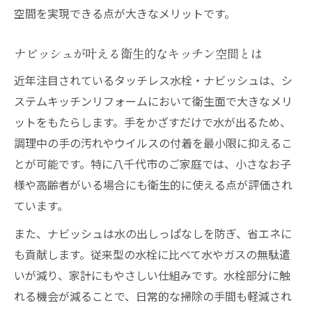
空間を実現できる点が大きなメリットです。
八千代市で叶える快適キッチンリフォーム術
リフォームで快適なキッチン生活を実現す
ナビッシュが叶える衛生的なキッチン空間とは
る方法
近年注目されているタッチレス水栓・ナビッシュは、シ
ナビッシュ搭載キッチンで衛生面も安心の
ステムキッチンリフォームにおいて衛生面で大きなメリ
暮らし
ットをもたらします。手をかざすだけで水が出るため、
リフォーム業者選びで失敗しないチェック
調理中の手の汚れやウイルスの付着を最小限に抑えるこ
ポイント
とが可能です。特に八千代市のご家庭では、小さなお子
補助金活用で賢くシステムキッチンをリフ
様や高齢者がいる場合にも衛生的に使える点が評価され
ォーム
ています。
地元密着型リフォームで安心サポートを受
また、ナビッシュは水の出しっぱなしを防ぎ、省エネに
けるコツ
も貢献します。従来型の水栓に比べて水やガスの無駄遣
ナビッシュ活用した水回りの悩みを解決する方
いが減り、家計にもやさしい仕組みです。水栓部分に触
法
れる機会が減ることで、日常的な掃除の手間も軽減され
リフォームで解消するキッチンの水回りト