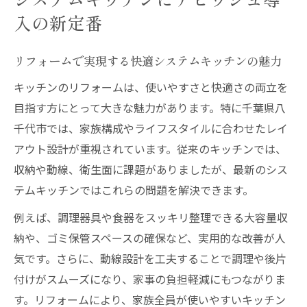
的な導入法
入の新定番
システムキッチンリフォームの最新トレン
ドを解説
リフォームで実現する快適システムキッチンの魅力
省エネと衛生重視ならリフォームがおすすめ
キッチンのリフォームは、使いやすさと快適さの両立を
リフォームで叶える省エネと衛生面の両立
目指す方にとって大きな魅力があります。特に千葉県八
ポイント
千代市では、家族構成やライフスタイルに合わせたレイ
衛生対策に強いシステムキッチンリフォー
アウト設計が重視されています。従来のキッチンでは、
ムの秘訣
収納や動線、衛生面に課題がありましたが、最新のシス
テムキッチンではこれらの問題を解決できます。
省エネ設備を取り入れたリフォームのメリ
ット
例えば、調理器具や食器をスッキリ整理できる大容量収
ナビッシュ導入で実感する光熱費削減のコ
納や、ゴミ保管スペースの確保など、実用的な改善が人
ツ
気です。さらに、動線設計を工夫することで調理や後片
リフォームで衛生的なキッチンを維持する
付けがスムーズになり、家事の負担軽減にもつながりま
方法
す。リフォームにより、家族全員が使いやすいキッチン