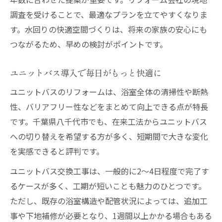
ユニットバスとキッチン同時工事の利点
調査を受けることで、最適なプランを立てやすくなりま
生活動線への影響を最小限に抑える方法
す。水回りの快適空間づくりは、将来の家族の安心にも
つながるため、早めの検討がポイントです。
リフォーム中のストレスを減らすポイント
効率的なリフォームスケジュール計画術
ユニットバス導入で毎日がもっと快適に
八千代市の補助金を使って賢く再生
ユニットバスのリフォームは、浴室全体の清掃性や断熱
リフォームで活用できる補助金の種類
性、バリアフリー性などをまとめて向上できる点が特長
補助金申請時の注意点と手続きの流れ
です。千葉県八千代市でも、在来工法からユニットバス
給湯器交換時に使える支援制度を解説
への切り替えを希望する方が多く、短期間で大きな変化
費用負担を減らすリフォーム計画のコツ
を実感できると評判です。
補助金を活かしたユニットバス工事の実際
ユニットバス交換工事は、一般的に2～4日程度で完了す
暮らしを変えるリフォームの進め方ガイド
るケースが多く、工期が短いことも魅力のひとつです。
初めてのリフォーム計画で意識すべき点
ただし、既存の浴室構造や配管状況によっては、追加工
リフォーム見積もり比較で得する方法
事や下地補修が必要となり、1週間以上かかる場合もある