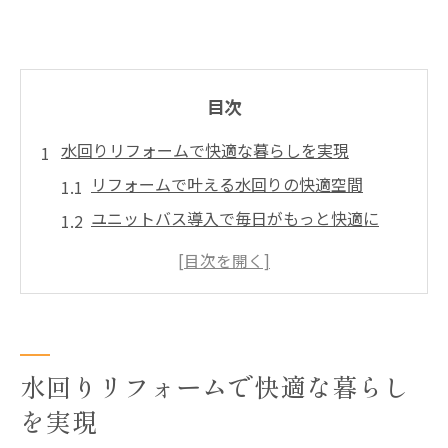
目次
水回りリフォームで快適な暮らしを実現
リフォームで叶える水回りの快適空間
ユニットバス導入で毎日がもっと快適に
システムキッチンで家事効率がアップする
理由
費用や工期から見るリフォームのメリット
リフォーム計画時に重視したいポイント
水回りリフォームで快適な暮らし
ユニットバス工事の費用と工期を解説
を実現
リフォーム費用の目安と内訳を徹底解説