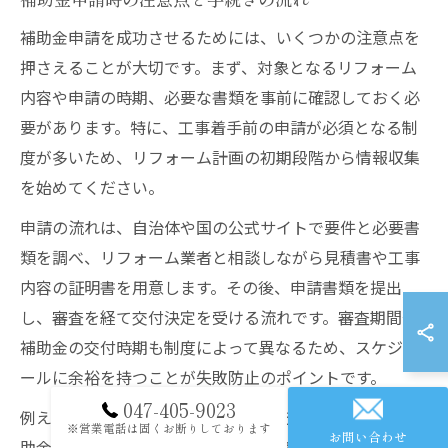
補助金申請を成功させるためには、いくつかの注意点を
押さえることが大切です。まず、対象となるリフォーム
内容や申請の時期、必要な書類を事前に確認しておく必
要があります。特に、工事着手前の申請が必須となる制
度が多いため、リフォーム計画の初期段階から情報収集
を始めてください。
申請の流れは、自治体や国の公式サイトで要件と必要書
類を調べ、リフォーム業者と相談しながら見積書や工事
内容の証明書を用意します。その後、申請書類を提出
し、審査を経て交付決定を受ける流れです。審査期間や
補助金の交付時期も制度によって異なるため、スケジュ
ールに余裕を持つことが失敗防止のポイントです。
047-405-9023
例えば、ユニットバスのリフォームを検討する場合、補
※営業電話は固くお断りしております
お問い合わせ
助金対象となるための条件や、証明書類の取得に時間が