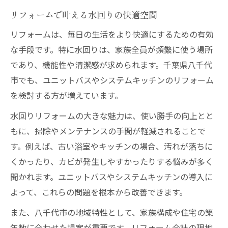
ユニットバス工事の一般的な工期とは
リフォームで叶える水回りの快適空間
費用を抑えるためのリフォーム比較ポイン
リフォームは、毎日の生活をより快適にするための有効
ト
な手段です。特に水回りは、家族全員が頻繁に使う場所
追加工事が発生しやすい条件と注意点
であり、機能性や清潔感が求められます。千葉県八千代
ユニットバス工事の工期短縮のコツ
市でも、ユニットバスやシステムキッチンのリフォーム
システムキッチン選びで後悔しない秘訣
を検討する方が増えています。
リフォームで重視すべきキッチンの選び方
水回りリフォームの大きな魅力は、使い勝手の向上とと
機能性とデザインを両立したシステムキッ
もに、掃除やメンテナンスの手間が軽減されることで
チン
す。例えば、古い浴室やキッチンの場合、汚れが落ちに
リフォーム費用を賢く抑えるポイントとは
くかったり、カビが発生しやすかったりする悩みが多く
キッチンリフォームの失敗例とその対策
聞かれます。ユニットバスやシステムキッチンの導入に
システムキッチン工期の目安と注意事項
よって、これらの問題を根本から改善できます。
工期短縮で生活にやさしいリフォーム術
また、八千代市の地域特性として、家族構成や住宅の築
リフォーム工期を短くするための工夫
年数に合わせた提案が重要です。リフォーム会社の現地