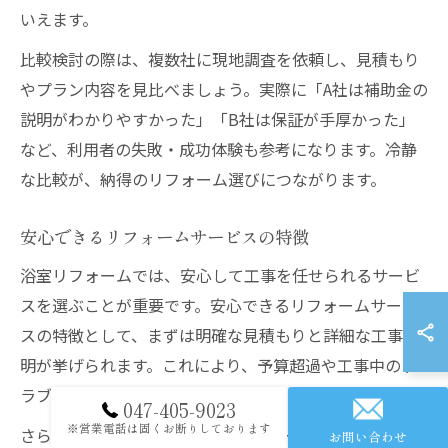
いえます。
比較検討の際は、複数社に現地調査を依頼し、見積もり
やプラン内容を見比べましょう。実際に「A社は補助金の
説明がわかりやすかった」「B社は保証が手厚かった」
など、利用者の失敗・成功体験も参考になります。冷静
な比較が、納得のリフォーム選びにつながります。
安心できるリフォームサービスの特徴
浴室リフォームでは、安心して工事を任せられるサービ
スを選ぶことが重要です。安心できるリフォームサービ
スの特徴として、まずは明確な見積もりと詳細な工事説
明が挙げられます。これにより、予算超過や工事中のト
ラブルを未然に防ぐことができます。
047-405-9023
※営業電話は固くお断りしております
さらに、工事後の保証やアフターサービスが充実してい
お問い合わせ