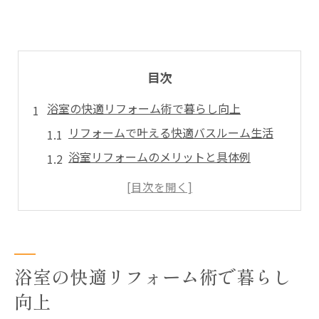
目次
浴室の快適リフォーム術で暮らし向上
リフォームで叶える快適バスルーム生活
浴室リフォームのメリットと具体例
暮らしを変える浴室リフォームの効果
リフォームで清潔感と機能性を両立
快適性重視の浴室リフォームポイント
劣化した浴室に新たな価値を生むリフォーム案
浴室の快適リフォーム術で暮らし
劣化浴室を蘇らせるリフォームの工夫
向上
リフォームで実現する安心の浴室空間