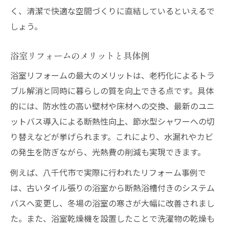
リフォーム後の満足度が高い理由とは
く、清潔で快適な空間づくりに直結しているといえるで
リフォーム進行中の注意点と相談方法
しょう。
地元密着リフォームの安心ポイント総まとめ
地元密着型リフォーム業者の選び方
浴室リフォームのメリットと具体例
リフォーム業者比較の重要な視点解説
浴室リフォームの最大のメリットは、老朽化によるトラ
安心できるリフォームサービスの特徴
ブル解消と同時に暮らしの質を向上できる点です。具体
的には、防水性の高い壁材や床材への交換、最新のユニ
地元リフォーム業者活用のメリット
ットバス導入による断熱性向上、節水型シャワーへの切
アフターフォロー充実のリフォーム選び
り替えなどが挙げられます。これにより、水漏れやカビ
満足度の高い浴室リフォーム実現への秘訣
の発生を防ぎながら、光熱費の削減も実現できます。
満足度を高めるリフォーム成功の条件
例えば、八千代市で実際に行われたリフォーム事例で
リフォーム後のトラブル回避ポイント
は、古いタイル張りの浴室から断熱浴槽付きのシステム
リフォーム体験談から学ぶ失敗例と対策
バスへ変更し、冬場の浴室の寒さが大幅に改善されまし
満足できる浴室リフォーム実現の流れ
た。また、浴室乾燥機を設置したことで洗濯物の乾燥も
リフォーム後の定期メンテナンスの重要性