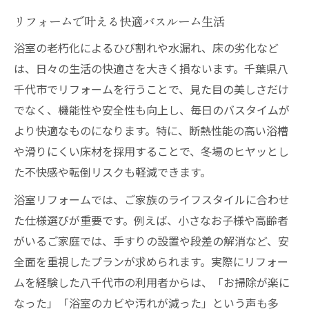
浴室の傷みを防ぐリフォーム方法とは
リフォームで叶える快適バスルーム生活
リフォームが生み出す新たな価値とは
浴室の老朽化によるひび割れや水漏れ、床の劣化など
劣化対策に最適なリフォームプラン
は、日々の生活の快適さを大きく損ないます。千葉県八
補助金活用でリフォーム費用を賢く節約
千代市でリフォームを行うことで、見た目の美しさだけ
リフォーム補助金の基礎知識と申請法
でなく、機能性や安全性も向上し、毎日のバスタイムが
補助金を使ったリフォーム費用節約術
より快適なものになります。特に、断熱性能の高い浴槽
リフォームで活用できる補助金の種類
や滑りにくい床材を採用することで、冬場のヒヤッとし
賢いリフォーム費用削減のポイント
た不快感や転倒リスクも軽減できます。
補助金制度を活かしたリフォーム事例
浴室リフォームでは、ご家族のライフスタイルに合わせ
理想の浴室空間へ導くリフォームの流れ
た仕様選びが重要です。例えば、小さなお子様や高齢者
がいるご家庭では、手すりの設置や段差の解消など、安
リフォーム前の準備と計画のコツ
全面を重視したプランが求められます。実際にリフォー
浴室リフォームの基本ステップ解説
ムを経験した八千代市の利用者からは、「お掃除が楽に
理想の浴室を実現するリフォーム工程
なった」「浴室のカビや汚れが減った」という声も多