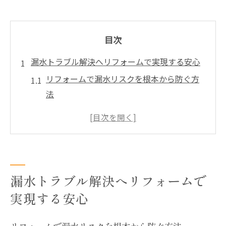
目次
漏水トラブル解決へリフォームで実現する安心
リフォームで漏水リスクを根本から防ぐ方
法
漏水対策重視のリフォーム実例を徹底解説
リフォーム時に知るべき漏水原因と発見法
安心できるリフォームで水回りを強化しよ
う
漏水トラブル解決へリフォームで
指定工事業者によるリフォームの信頼性と
は
実現する安心
八千代市のリフォーム時に役立つ漏水対策術