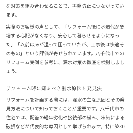
な対策を組み合わせることで、再発防止につながってい
リフォーム時に役立つ漏水チェックリスト
ます。
リフォーム経験者のアフターサポート活用
実際のお客様の声として、「リフォーム後に水道代が急
法
増する心配がなくなり、安心して暮らせるようになっ
水道トラブル改善に向けた今すぐできる方法
た」「以前は床が湿って困っていたが、工事後は快適そ
リフォーム前にできる簡単な漏水点検方法
のもの」という評価が寄せられています。八千代市での
水道トラブル時のリフォーム相談が安心の
リフォーム実例を参考に、漏水対策の徹底を検討しまし
鍵
ょう。
日常で実践できる水回りリフォームの工夫
リフォーム時に大切な水質管理のポイント
リフォーム時に知るべき漏水原因と発見法
トラブル発生時のリフォーム業者選びのコ
リフォームを計画する際には、漏水の主な原因とその発
ツ
見方法について知っておくことが重要です。八千代市の
住宅では、配管の経年劣化や接続部の緩み、凍結による
破損などが代表的な原因として挙げられます。特に築30