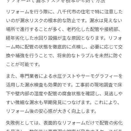
リフォームで漏水リスクを根本から防ぐ方法
リフォームと同時に行う効果的な漏水対策
漏水が多い箇所とリフォームでの補強ポイ
リフォームを行う際に、八千代市の住宅で特に注意した
ント
いのが漏水リスクの根本的な防止です。漏水は見えない
場所で進行することが多く、老朽化した配管や接続部、
リフォームで実現する水質向上と安全対策
経年劣化した水回り設備が主な原因となります。リフォ
専門業者のリフォームが漏水防止に強い理
ーム時に配管の状態を徹底的に点検し、必要に応じて交
由
換や補強を行うことで、将来的なトラブルを未然に防ぐ
リフォーム時の水道配管点検が重要な理由
ことが可能です。
突然の漏水も安心できる住まい作りの秘訣
また、専門業者による水圧テストやサーモグラフィーを
リフォームで安心を確保するメンテナンス
活用した漏水検査も効果的です。工事前の現地調査で床
術
下や壁内部の湿度や配管の腐食状態を確認し、見逃しや
突発的な漏水に備えるリフォームのポイン
すい微細な漏水も早期発見につなげます。これにより、
ト
リフォーム後の安心感が大きく向上します。
リフォーム後も続く水回りの安心サポート
失敗例としては、表面的なリフォームだけで配管の劣化
リフォーム業者選びで漏水リスクを減らす