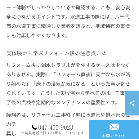
ート体制がしっかりしているか確認することも、安心安
全につながるポイントです。水道工事の際には、八千代
市の水道工事に精通した業者を選ぶと、地域特有の事情
にも対応しやすくなります。
実体験から学ぶリフォーム後の注意点とは
リフォーム後に漏水トラブルが発生するケースは少なく
ありません。実際に「リフォーム直後に天井から水が滴
り始めた」「床下の湿気が気になる」といった声が寄せ
られています。こうした失敗例から学べるのは、工事完
了後の点検や定期的なメンテナンスの重要性です。
経験者は、リフォーム工事終了時に水道管や排水管の圧
力テスト、目視チェックを必ず実施してもらうことを推
047-405-9023
奨しています。さらに、万が一のトラブルに備えて工事
※営業電話は固くお断りしております
お問い合わせ