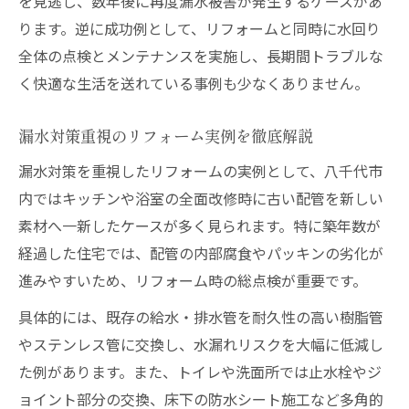
を見逃し、数年後に再度漏水被害が発生するケースがあ
方法
ります。逆に成功例として、リフォームと同時に水回り
漏水時の責任範囲を明確にする契約のポイ
全体の点検とメンテナンスを実施し、長期間トラブルな
ント
く快適な生活を送れている事例も少なくありません。
水回りの悩みはリフォームで徹底サポート
リフォームで水回りの老朽化を徹底改善
漏水対策重視のリフォーム実例を徹底解説
水回りリフォーム時のトラブル防止策とは
漏水対策を重視したリフォームの実例として、八千代市
専門業者によるリフォームの安心ポイント
内ではキッチンや浴室の全面改修時に古い配管を新しい
水漏れ対策を兼ねた最新リフォーム事例紹
素材へ一新したケースが多く見られます。特に築年数が
介
経過した住宅では、配管の内部腐食やパッキンの劣化が
進みやすいため、リフォーム時の総点検が重要です。
リフォームで叶う水回りの長期安心対策
リフォーム経験者が語る漏水対処の実践法
具体的には、既存の給水・排水管を耐久性の高い樹脂管
リフォーム経験者推奨の漏水対策ポイント
やステンレス管に交換し、水漏れリスクを大幅に低減し
た例があります。また、トイレや洗面所では止水栓やジ
実体験から学ぶリフォーム後の注意点とは
ョイント部分の交換、床下の防水シート施工など多角的
リフォーム経験談で知る漏水防止のコツ